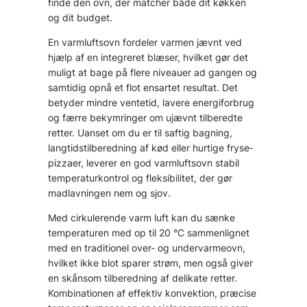
finde den ovn, der matcher både dit køkken
og dit budget.
En varmluftsovn fordeler varmen jævnt ved
hjælp af en integreret blæser, hvilket gør det
muligt at bage på flere niveauer ad gangen og
samtidig opnå et flot ensartet resultat. Det
betyder mindre ventetid, lavere energiforbrug
og færre bekymringer om ujævnt tilberedte
retter. Uanset om du er til saftig bagning,
langtidstilberedning af kød eller hurtige fryse­
pizzaer, leverer en god varmluftsovn stabil
temperaturkontrol og fleksibilitet, der gør
madlavningen nem og sjov.
Med cirkulerende varm luft kan du sænke
temperaturen med op til 20 °C sammenlignet
med en traditionel over- og undervarmeovn,
hvilket ikke blot sparer strøm, men også giver
en skånsom tilberedning af delikate retter.
Kombinationen af effektiv konvektion, præcise