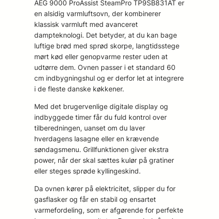
AEG 9000 ProAssist SteamPro TP9SB831AT er
en alsidig varmluftsovn, der kombinerer
klassisk varmluft med avanceret
dampteknologi. Det betyder, at du kan bage
luftige brød med sprød skorpe, langtidsstege
mørt kød eller genopvarme rester uden at
udtørre dem. Ovnen passer i et standard 60
cm indbygningshul og er derfor let at integrere
i de fleste danske køkkener.
Med det brugervenlige digitale display og
indbyggede timer får du fuld kontrol over
tilberedningen, uanset om du laver
hverdagens lasagne eller en krævende
søndagsmenu. Grillfunktionen giver ekstra
power, når der skal sættes kulør på gratiner
eller steges sprøde kyllingeskind.
Da ovnen kører på elektricitet, slipper du for
gasflasker og får en stabil og ensartet
varmefordeling, som er afgørende for perfekte