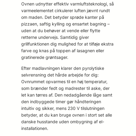
Ovnen udnytter effektiv varmluftsteknologi, så
varmeelementet cirkulerer luften jævnt rundt
om maden. Det betyder sprøde kanter på
pizzaen, saftig kylling og ensartet bagning –
uden at du behøver at vende eller flytte
retterne undervejs. Samtidig giver
grillfunktionen dig mulighed for at tilføje ekstra
farve og knas på toppen af lasagnen eller
gratinerede grøntsager.
Efter madlavningen klarer den pyrolytiske
selvrensning det hårde arbejde for dig:
Ovnrummet opvarmes til en høj temperatur,
som brænder fedt og madrester til aske, der
let kan tørres af. Den nedadgående låge samt
den indbyggede timer gør håndteringen
intuitiv og sikker, mens 230 V tilslutningen
betyder, at du kan bruge ovnen i stort set alle
danske husstande uden ombygning af el-
installationen.