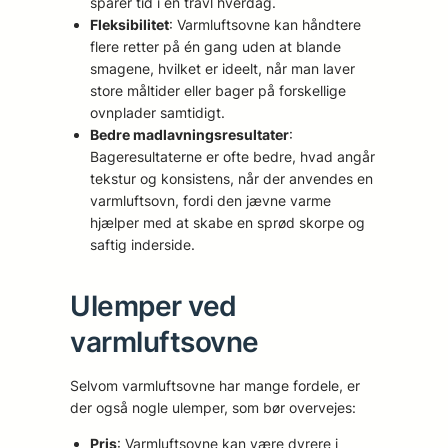
sparer tid i en travl hverdag.
Fleksibilitet
: Varmluftsovne kan håndtere
flere retter på én gang uden at blande
smagene, hvilket er ideelt, når man laver
store måltider eller bager på forskellige
ovnplader samtidigt.
Bedre madlavningsresultater
:
Bageresultaterne er ofte bedre, hvad angår
tekstur og konsistens, når der anvendes en
varmluftsovn, fordi den jævne varme
hjælper med at skabe en sprød skorpe og
saftig inderside.
Ulemper ved
varmluftsovne
Selvom varmluftsovne har mange fordele, er
der også nogle ulemper, som bør overvejes:
Pris
: Varmluftsovne kan være dyrere i