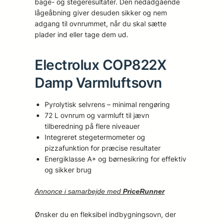
bage- og stegeresultater. Den nedadgående
lågeåbning giver desuden sikker og nem
adgang til ovnrummet, når du skal sætte
plader ind eller tage dem ud.
Electrolux COP822X
Damp Varmluftsovn
Pyrolytisk selvrens – minimal rengøring
72 L ovnrum og varmluft til jævn
tilberedning på flere niveauer
Integreret stegetermometer og
pizzafunktion for præcise resultater
Energiklasse A+ og børnesikring for effektiv
og sikker brug
Annonce i samarbejde med
PriceRunner
Ønsker du en fleksibel indbygningsovn, der