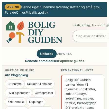
Spring
Denne uge: 5 nemme hverdagsretter og små projekter til hjemmet
LIGE NU
til
Forside
Om os
Privatlivspolitik
indhold
Skab, smag, lev – din g
Udforsk
UDFORSK
Seneste anmeldelser
Populære guides
HURTIGE VEJE IND
REDAKTIONEL NOTE
Alle blogindlæg
Bolig DIY Guiden
Citronsyre
Køkkenrulleholder
samler idéer til
hjemmet: opskrifter,
Hvidløgspresser
Citronpresser
køkkenudstyr,
indretning, møbler,
Køkkenrulle
Dypkoger
familie, bæredygtige
DIY-projekter samt