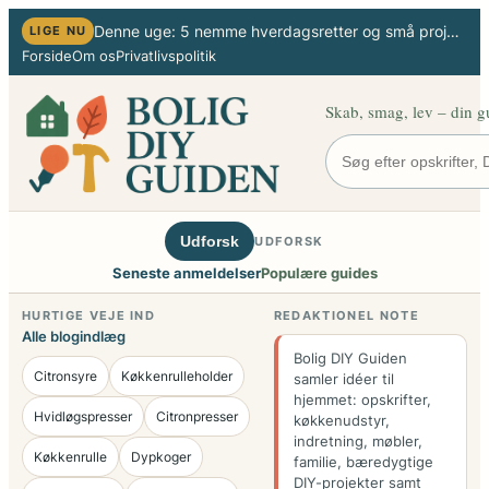
Spring
Denne uge: 5 nemme hverdagsretter og små projekter til hjemmet
LIGE NU
til
Forside
Om os
Privatlivspolitik
indhold
Skab, smag, lev – din g
Udforsk
UDFORSK
Seneste anmeldelser
Populære guides
HURTIGE VEJE IND
REDAKTIONEL NOTE
Alle blogindlæg
Bolig DIY Guiden
Citronsyre
Køkkenrulleholder
samler idéer til
hjemmet: opskrifter,
Hvidløgspresser
Citronpresser
køkkenudstyr,
indretning, møbler,
Køkkenrulle
Dypkoger
familie, bæredygtige
DIY-projekter samt