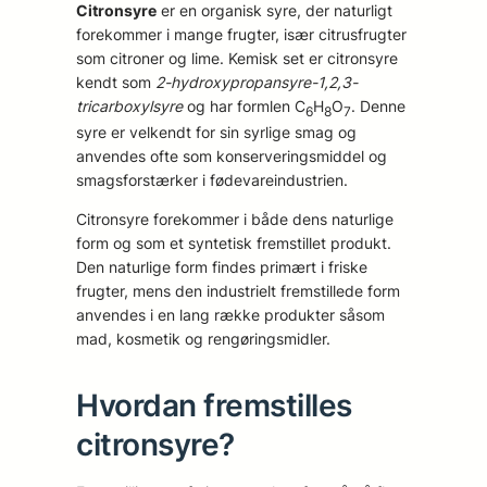
Citronsyre
er en organisk syre, der naturligt
forekommer i mange frugter, især citrusfrugter
som citroner og lime. Kemisk set er citronsyre
kendt som
2-hydroxypropansyre-1,2,3-
tricarboxylsyre
og har formlen C
H
O
. Denne
6
8
7
syre er velkendt for sin syrlige smag og
anvendes ofte som konserveringsmiddel og
smagsforstærker i fødevareindustrien.
Citronsyre forekommer i både dens naturlige
form og som et syntetisk fremstillet produkt.
Den naturlige form findes primært i friske
frugter, mens den industrielt fremstillede form
anvendes i en lang række produkter såsom
mad, kosmetik og rengøringsmidler.
Hvordan fremstilles
citronsyre?