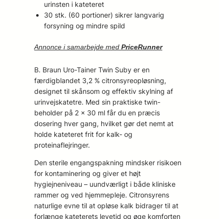
urinsten i kateteret
30 stk. (60 portioner) sikrer langvarig
forsyning og mindre spild
Annonce i samarbejde med
PriceRunner
B. Braun Uro-Tainer Twin Suby er en
færdigblandet 3,2 % citronsyreopløsning,
designet til skånsom og effektiv skylning af
urinvejskatetre. Med sin praktiske twin-
beholder på 2 x 30 ml får du en præcis
dosering hver gang, hvilket gør det nemt at
holde kateteret frit for kalk- og
proteinaflejringer.
Den sterile engangspakning mindsker risikoen
for kontaminering og giver et højt
hygiejneniveau – uundværligt i både kliniske
rammer og ved hjemmepleje. Citron­syrens
naturlige evne til at opløse kalk bidrager til at
forlænge kateterets levetid og øge komforten