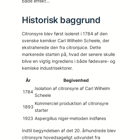
både effekt…
Historisk baggrund
Citronsyre blev først isoleret i 1784 af den
svenske kemiker Carl Wilhelm Scheele, der
ekstraherede den fra citronjuice. Dette
markerede starten på, hvad der senere skulle
blive en vigtig ingrediens i både fødevare- og
kemiske industrisektorer.
År
Begivenhed
Isolation af citronsyre af Carl Wilhelm
1784
Scheele
Kommerciel produktion af citronsyre
1893
starter
1923
Aspergillus niger-metoden indføres
Indtil begyndelsen af det 20. århundrede blev
citronsyre hovedsageligt udvundet fra