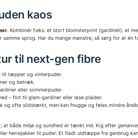
 uden kaos
laer
. Kombinér f.eks. et stort blomsterprint (gardinet), et 
r samme sprog. Har du mange mønstre, så sørg for at én farv
ur til next-gen fibre
 til tæpper og vinterpuder.
iner og betræk.
gardiner eller sommerpuder.
d – flot til glam-gardiner eller løse plaider.
te og ofte slidstærkt, men kan fnugge og føles mindre åndb
r, at både miljø og sundhed er tænkt ind. Kig efter
genanven
er herrejakker til puder. Et fladt uldtæppe fra genbrug ka