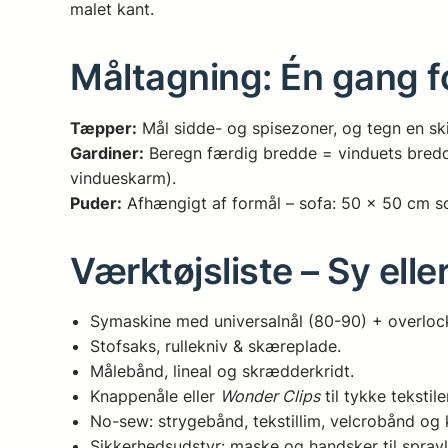
malet kant.
Måltagning: Én gang fo
Tæpper:
Mål sidde- og spisezoner, og tegn en sk
Gardiner:
Beregn færdig bredde = vinduets bredde 
vindueskarm).
Puder:
Afhængigt af formål – sofa: 50 × 50 cm som
Værktøjsliste – Sy eller
Symaskine med universalnål (80-90) + overloc
Stofsaks, rullekniv & skæreplade.
Målebånd, lineal og skrædderkridt.
Knappenåle eller
Wonder Clips
til tykke tekstile
No-sew: strygebånd, tekstillim, velcrobånd og
Sikkerhedsudstyr: maske og handsker til sprayli