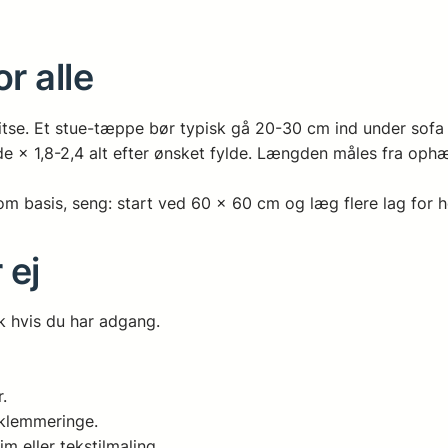
r alle
itse. Et stue-tæppe bør typisk gå 20-30 cm ind under sofa
× 1,8-2,4 alt efter ønsket fylde. Længden måles fra ophængs
 basis, seng: start ved 60 × 60 cm og læg flere lag for h
 ej
k hvis du har adgang.
r.
 klemmeringe.
m eller tekstilmaling.