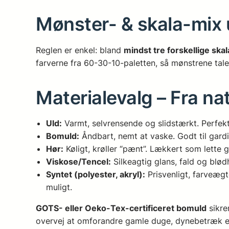
Mønster- & skala-mix
Reglen er enkel: bland
mindst tre forskellige ska
farverne fra 60-30-10-paletten, så mønstrene tale
Materialevalg – Fra nat
Uld:
Varmt, selvrensende og slidstærkt. Perfekt
Bomuld:
Åndbart, nemt at vaske. Godt til gard
Hør:
Køligt, krøller “pænt”. Lækkert som lette 
Viskose/Tencel:
Silkeagtig glans, fald og blødhe
Syntet (polyester, akryl):
Prisvenligt, farveæg
muligt.
GOTS- eller Oeko-Tex-certificeret bomuld
sikre
overvej at omforandre gamle duge, dynebetræk ell