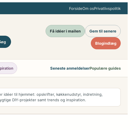
Forside
Om os
Privatlivspolitik
Få idéer i mailen
Gem til senere
Søg
Blogindlæg
piration
Seneste anmeldelser
Populære guides
r idéer til hjemmet: opskrifter, køkkenudstyr, indretning,
ygtige DIY-projekter samt trends og inspiration.