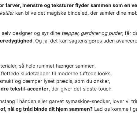
vor farver, mønstre og teksturer flyder sammen som en 
kstiler
kan blive det magiske bindeled, der samler dine møble
 selv designer og syr dine
tæpper, gardiner og puder
, får 
 bæredygtighed
. Og ja, det kan sagtens gøres uden avanceret
aterialer, så hele rummet hænger sammen,
 flettede kludetæpper til moderne tuftede looks,
r smukt og dæmper lyset præcis, som du ønsker,
dre tekstil-accenter
, der giver det sidste touch.
imstang i hånden eller garvet symaskine-snedker, lover vi tri
 stof, nål og tråd binde dit hjem sammen?
Lad os komme i g