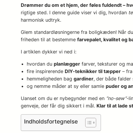
Drømmer du om et hjem, der føles fuldendt – h
rigtige sted. I denne guide viser vi dig, hvordan
te
harmonisk udtryk.
Glem standardløsningerne fra boligkæden! Når du
friheden til at bestemme
farvepalet, kvalitet og
I artiklen dykker vi ned i:
hvordan du
planlægger
farver, teksturer og m
fire inspirerende
DIY-teknikker til tæpper
– fra
hemmeligheden bag
gardiner
, der både falde
og nemme måder at sy eller samle
puder og an
Uanset om du er nybegynder med en
“no-sew”
-l
genveje, der får dig sikkert i mål.
Klar til at lade
Indholdsfortegnelse