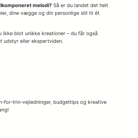
velkomponeret melodi?
Så er du landet det helt
r, dine vægge og din personlige stil til ét
du ikke blot unikke kreationer – du får også
 udstyr eller ekspertviden.
n-for-trin-vejledninger, budgettips og kreative
ang!