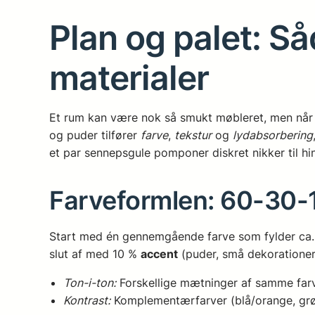
Plan og palet: Så
materialer
Et rum kan være nok så smukt møbleret, men når 
og puder tilfører
farve
,
tekstur
og
lydabsorbering
et par sennepsgule pomponer diskret nikker til h
Farveformlen: 60-30-1
Start med én gennemgående farve som fylder ca. 
slut af med 10 %
accent
(puder, små dekorationer).
Ton-i-ton:
Forskellige mætninger af samme farve
Kontrast:
Komplementærfarver (blå/orange, grøn/