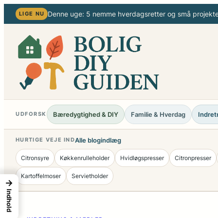
Spring
Denne uge: 5 nemme hverdagsretter og små projekter
LIGE NU
til
indhold
Bæredygtighed & DIY
Familie & Hverdag
Indret
UDFORSK
Alle blogindlæg
HURTIGE VEJE IND
Citronsyre
Køkkenrulleholder
Hvidløgspresser
Citronpresser
Kartoffelmoser
Servietholder
→
Indhold