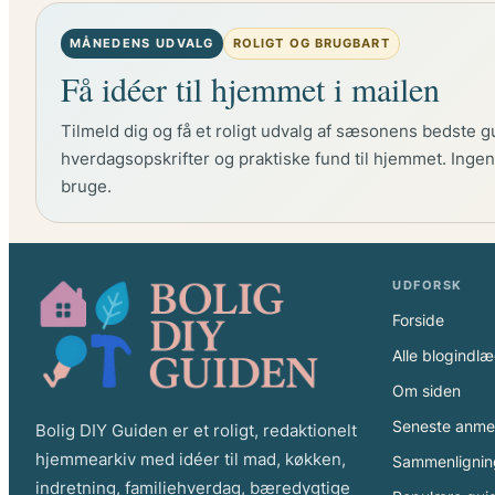
MÅNEDENS UDVALG
ROLIGT OG BRUGBART
Få idéer til hjemmet i mailen
Tilmeld dig og få et roligt udvalg af sæsonens bedste g
hverdagsopskrifter og praktiske fund til hjemmet. Ingen 
bruge.
UDFORSK
Forside
Alle blogindl
Om siden
Seneste anme
Bolig DIY Guiden er et roligt, redaktionelt
hjemmearkiv med idéer til mad, køkken,
Sammenlignin
indretning, familiehverdag, bæredygtige