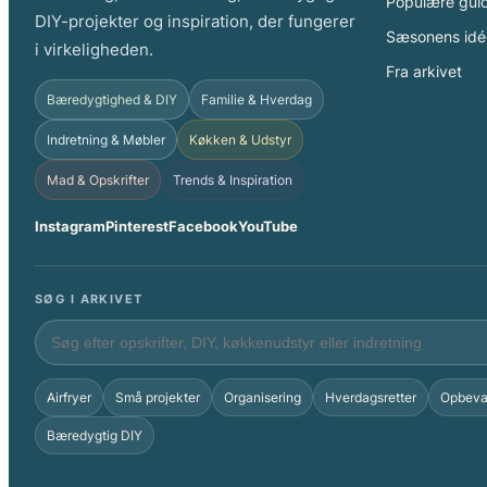
Populære gui
DIY-projekter og inspiration, der fungerer
Sæsonens idé
i virkeligheden.
Fra arkivet
Bæredygtighed & DIY
Familie & Hverdag
Indretning & Møbler
Køkken & Udstyr
Mad & Opskrifter
Trends & Inspiration
Instagram
Pinterest
Facebook
YouTube
SØG I ARKIVET
Airfryer
Små projekter
Organisering
Hverdagsretter
Opbeva
Bæredygtig DIY