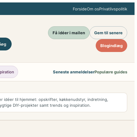
Forside
Om os
Privatlivspolitik
Få idéer i mailen
Gem til senere
Søg
Blogindlæg
piration
Seneste anmeldelser
Populære guides
r idéer til hjemmet: opskrifter, køkkenudstyr, indretning,
ygtige DIY-projekter samt trends og inspiration.