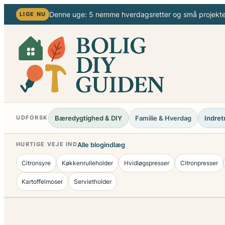
Spring
Denne uge: 5 nemme hverdagsretter og små projekter
LIGE NU
til
indhold
Bæredygtighed & DIY
Familie & Hverdag
Indret
UDFORSK
Alle blogindlæg
HURTIGE VEJE IND
Citronsyre
Køkkenrulleholder
Hvidløgspresser
Citronpresser
Kartoffelmoser
Servietholder