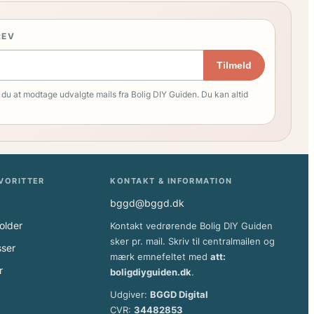
REV
Tilmeld
 du at modtage udvalgte mails fra Bolig DIY Guiden. Du kan altid
AVORITTER
KONTAKT & INFORMATION
bggd@bggd.dk
older
Kontakt vedrørende Bolig DIY Guiden
sker pr. mail. Skriv til centralmailen og
sser
mærk emnefeltet med
att:
r
boligdiyguiden.dk
.
Udgiver:
BGGD Digital
CVR:
34482853