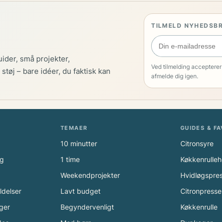
i
a
TILMELD NYHEDSB
l
e
r
uider, små projekter,
e
Ved tilmelding accepterer
støj – bare idéer, du faktisk kan
r
afmelde dig igen.
d
e
b
e
TEMAER
GUIDES & F
d
10 minutter
Citronsyre
s
t
æg
1 time
Køkkenrulleh
e
Weekendprojekter
Hvidløgspre
t
ldelser
Lavt budget
Citronpresse
i
l
ger
Begyndervenligt
Køkkenrulle
e