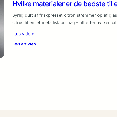
Hvilke materialer er de bedste til 
Syrlig duft af friskpresset citron strømmer op af gl
citrus til en let metallisk bismag – alt efter hvilken 
Læs videre
:
Læs artiklen
H
v
i
l
k
e
m
a
t
e
r