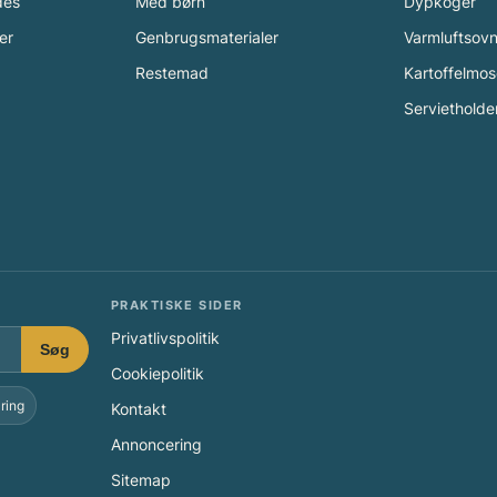
des
Med børn
Dypkoger
n
er
Genbrugsmaterialer
Varmluftsov
c
i
Restemad
Kartoffelmos
t
Servietholde
r
o
n
p
r
e
s
PRAKTISKE SIDER
s
e
Privatlivspolitik
Søg
r
Cookiepolitik
?
ring
Kontakt
Annoncering
Sitemap